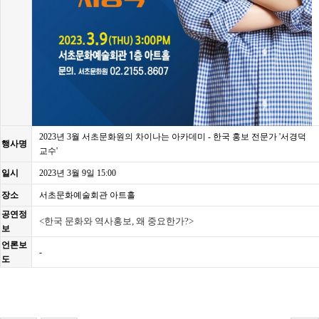
2023년 3월 서초문화원의 차이나는 아카데미 - 한국 홍보 전문가 '서경덕
행사명
교수'
일시
2023년 3월 9일 15:00
장소
서초문화예술회관 아트홀
공연정
<한국 문화와 역사홍보, 왜 중요한가?>
보
언론보
-
도