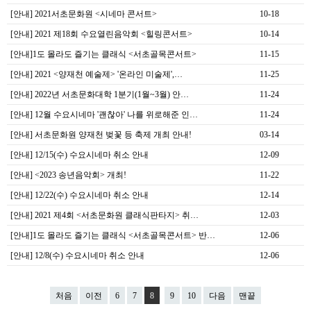
[안내] 2021서초문화원 <시네마 콘서트>
10-18
[안내] 2021 제18회 수요열린음악회 <힐링콘서트>
10-14
[안내]1도 몰라도 즐기는 클래식 <서초골목콘서트>
11-15
[안내] 2021 <양재천 예술제> '온라인 미술제',…
11-25
[안내] 2022년 서초문화대학 1분기(1월~3월) 안…
11-24
[안내] 12월 수요시네마 '괜찮아' 나를 위로해준 인…
11-24
[안내] 서초문화원 양재천 벚꽃 등 축제 개최 안내!
03-14
[안내] 12/15(수) 수요시네마 취소 안내
12-09
[안내] <2023 송년음악회> 개최!
11-22
[안내] 12/22(수) 수요시네마 취소 안내
12-14
[안내] 2021 제4회 <서초문화원 클래식판타지> 취…
12-03
[안내]1도 몰라도 즐기는 클래식 <서초골목콘서트> 반…
12-06
[안내] 12/8(수) 수요시네마 취소 안내
12-06
처음
이전
6
7
8
9
10
다음
맨끝