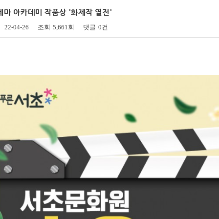
송년음악회
네마 아카데미 작품상 '화제작 열전'
특별행사
22-04-26
조회
5,661회
댓글
0건