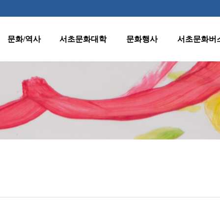
문화/역사
서초문화대학
문화행사
서초문화버
역사
수강신청 안내
월별행사
종합노선표
지명
프로그램 안내
주요행사
1호차(반포·
잠원동)
양재천 벚꽃 등
문화유산
원데이클래스
(燈)축제
2호차(서초·
클래식판타지
서초명소
강사지원
반포동)
수요열린음악회
문화자료실
운영규정
3호차(방배·
수요시네마
서초동)
환불규정
서초인문학아카데
미
4호차(양재·
우면동)
어르신문화프로그
램
5호차(내곡동)
서초문화대학아트
페스티벌