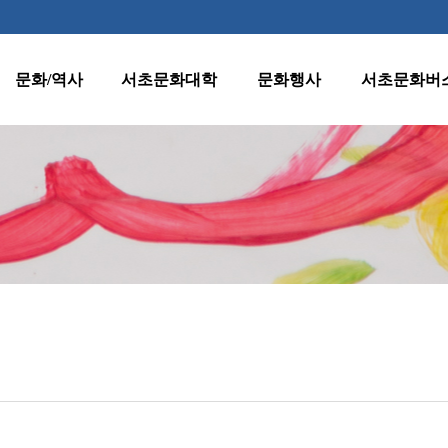
문화/역사
서초문화대학
문화행사
서초문화버
역사
수강신청 안내
월별행사
종합노선표
지명
프로그램 안내
주요행사
1호차(반포·
잠원동)
양재천 벚꽃 등
문화유산
원데이클래스
(燈)축제
2호차(서초·
클래식판타지
서초명소
강사지원
반포동)
수요열린음악회
문화자료실
운영규정
3호차(방배·
수요시네마
서초동)
환불규정
서초인문학아카데
미
4호차(양재·
우면동)
어르신문화프로그
램
5호차(내곡동)
서초문화대학아트
페스티벌