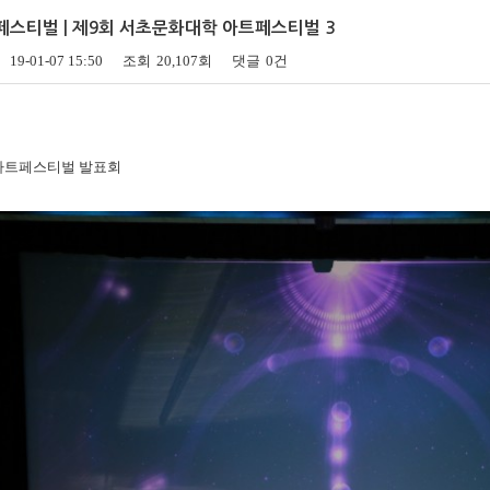
송년음악회
스티벌 | 제9회 서초문화대학 아트페스티벌 3
특별행사
19-01-07 15:50
조회
20,107회
댓글
0건
아트페스티벌 발표회