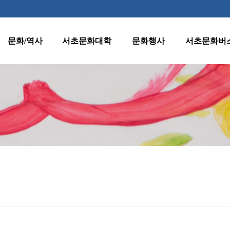
문화/역사
서초문화대학
문화행사
서초문화버
역사
수강신청 안내
월별행사
종합노선표
지명
프로그램 안내
주요행사
1호차(반포·
잠원동)
양재천 벚꽃 등
문화유산
원데이클래스
(燈)축제
2호차(서초·
클래식판타지
서초명소
강사지원
반포동)
수요열린음악회
문화자료실
운영규정
3호차(방배·
수요시네마
서초동)
환불규정
서초인문학아카데
미
4호차(양재·
우면동)
어르신문화프로그
램
5호차(내곡동)
서초문화대학아트
페스티벌