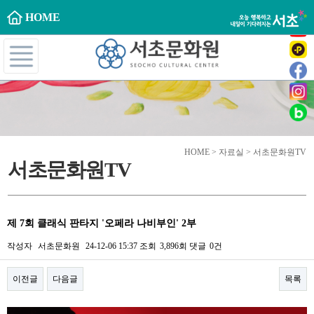
HOME
HOME > 자료실 > 서초문화원TV
서초문화원TV
제 7회 클래식 판타지 '오페라 나비부인' 2부
작성자
서초문화원
24-12-06 15:37
조회
3,896회
댓글
0건
이전글
다음글
목록
본문