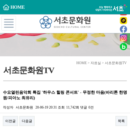
HOME
HOME > 자료실 > 서초문화원TV
서초문화원TV
수요열린음악회 특집 '하우스 힐링 콘서트' - 무정한 마음(바리톤 한명
원/피아노 최유리)
작성자
서초문화원
20-06-19 20:31
조회
11,742회
댓글
0건
이전글
다음글
목록