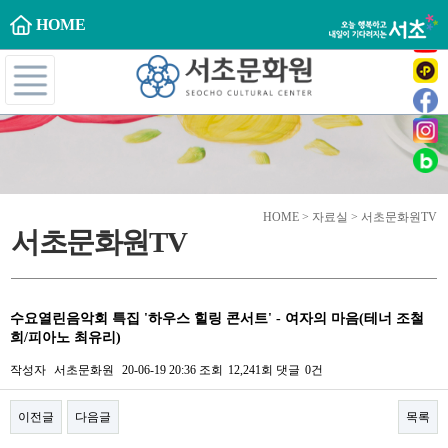
HOME
HOME > 자료실 > 서초문화원TV
서초문화원TV
수요열린음악회 특집 '하우스 힐링 콘서트' - 여자의 마음(테너 조철
희/피아노 최유리)
작성자
서초문화원
20-06-19 20:36
조회
12,241회
댓글
0건
이전글
다음글
목록