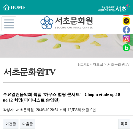
HOME
HOME > 자료실 > 서초문화원TV
서초문화원TV
수요열린음악회 특집 '하우스 힐링 콘서트' - Chopin etude op.10
no.12 혁명(피아니스트 송영민)
작성자
서초문화원
20-06-19 20:54
조회
12,536회
댓글
0건
이전글
다음글
목록