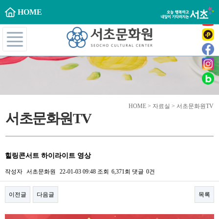
HOME
HOME > 자료실 > 서초문화원TV
서초문화원TV
힐링콘서트 하이라이트 영상
작성자
서초문화원
22-01-03 09:48
조회
6,371회
댓글
0건
이전글
다음글
목록
본문