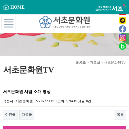
HOME
HOME > 자료실 > 서초문화원TV
서초문화원TV
서초문화원 사업 소개 영상
작성자
서초문화원
22-07-22 11:19
조회
6,764회
댓글
0건
이전글
다음글
목록
본문