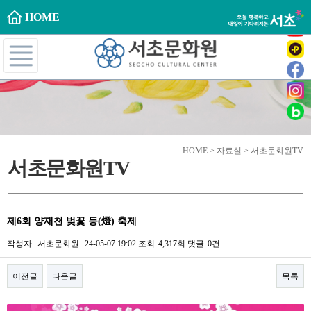
HOME
HOME > 자료실 > 서초문화원TV
서초문화원TV
제6회 양재천 벚꽃 등(燈) 축제
작성자
서초문화원
24-05-07 19:02
조회
4,317회
댓글
0건
이전글
다음글
목록
본문