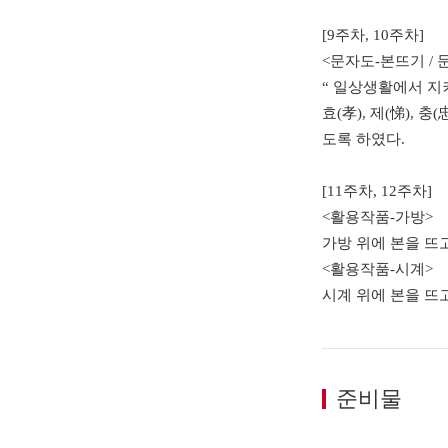
[9주차, 10주차]
<문자도-본뜨기 / 
“ 일상생활에서 지
효(孝), 제(悌), 
도록 하였다.
[11주차, 12주차]
<활용작품-가방>
가방 위에 본을 뜨
<활용작품-시계>
시계 위에 본을 뜨
준비물