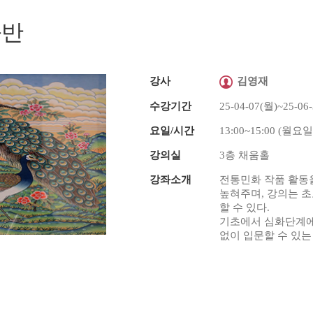
송년음악회
특별행사
화반
강사
김영재
수강기간
25-04-07(월)~25-06
요일/시간
13:00~15:00 (월요일
강의실
3층 채움홀
강좌소개
전통민화 작품 활동
높혀주며, 강의는 초
할 수 있다.
기초에서 심화단계에
없이 입문할 수 있는