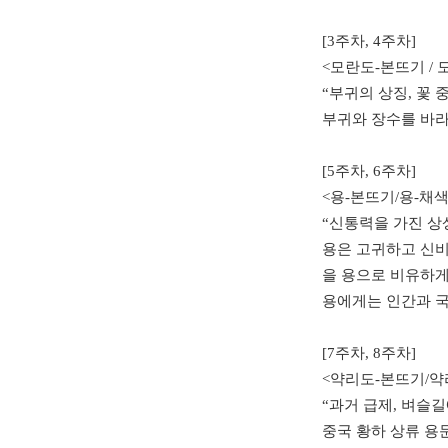
[3주차, 4주차]
<모란도-본뜨기 / 
“부귀의 상징, 꽃 
부귀와 장수를 바라
[5주차, 6주차]
<용-본뜨기/용-채색
“신통력을 가진 상
용은 고귀하고 신비
을 용으로 비유하게
용에게는 인간과 국
[7주차, 8주차]
<약리도-본뜨기/약
“과거 급제, 벼슬
중국 황하 상류 용