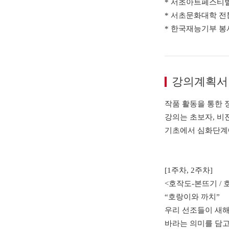
* 서초아트페스티
* 서초문화대학 전
* 한국재능기부 봉
강의계획서
작품 활동을 통한 
강의는 초보자, 비
기초에서 심화단계에
[1주차, 2주차]
<호작도-본뜨기 / 
“호랑이와 까치”
우리 선조들이 새해
바라는 의미를 담고