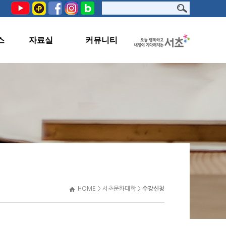
스
자료실
커뮤니티
PHOTO
공지사항
서초문화원TV
교육생지원
자료실
관련사이트
HOME > 서초문화대학 >
수강신청