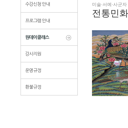
수강신청 안내
미술·서예·사군자
전통민
프로그램 안내
원데이클래스
강사지원
운영규정
환불규정