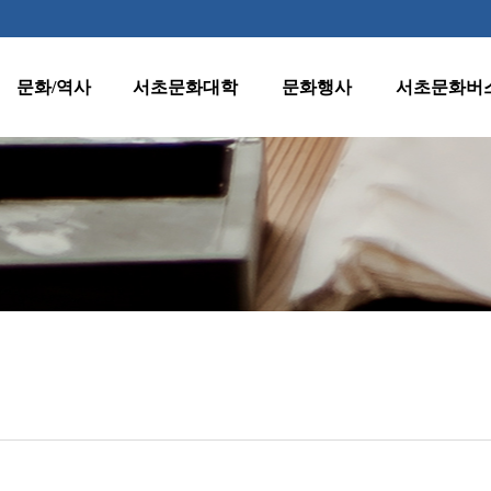
문화/역사
서초문화대학
문화행사
서초문화버
역사
수강신청 안내
월별행사
종합노선표
지명
프로그램 안내
주요행사
1호차(반포·
잠원동)
양재천 벚꽃 등
문화유산
원데이클래스
(燈)축제
2호차(서초·
클래식판타지
서초명소
강사지원
반포동)
수요열린음악회
문화자료실
운영규정
3호차(방배·
수요시네마
서초동)
환불규정
서초인문학아카데
미
4호차(양재·
우면동)
어르신문화프로그
램
5호차(내곡동)
서초문화대학아트
페스티벌