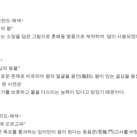
모란도-채색>
중의 왕”
는 소망을 담은 그림으로 혼례용 병풍으로 제작하여 많이 사용되었
>
상의 동물”
로운 존재로 비유되어 왕의 얼굴을 용안(龍顔), 왕이 앉는 걸상을 용상
 된 사연은
가를 보호하고 물을 다스리는 능력이 있다고 믿었기 때문이다.
리도-채색>
길에 오르고파”
문 폭포를 통과하는 잉어만이 용이 된다는 등용문(登龍 門)고사를 바