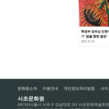
학생부 장려상 진현우
기"꿈을 향한 열정"
2021-11-25
문화원소개
이용안내
개인정보처리방침
사이
서초문화원
(06749)서울시 서초구 강남대로 201 서초문화예술회관 2층