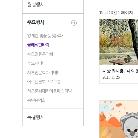
월별행사
Total 13건
1 페이지
주요행사
양재천 벚꽃 등(燈)축제
클래식판타지
수요열린음악회
수요시네마
대상 최태용 / 나의
서초인문학아카데미
2021-11-25
어르신문화프로그램
서초문화대학아트페스티벌
송년음악회
특별행사