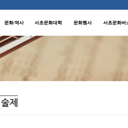
문화/역사
서초문화대학
문화행사
서초문화버
역사
수강신청 안내
월별행사
종합노선표
지명
프로그램 안내
주요행사
1호차(반포·
잠원동)
양재천 벚꽃 등
문화유산
원데이클래스
(燈)축제
2호차(서초·
클래식판타지
서초명소
강사지원
반포동)
수요열린음악회
문화자료실
운영규정
3호차(방배·
수요시네마
서초동)
환불규정
서초인문학아카데
미
4호차(양재·
미술제
우면동)
어르신문화프로그
램
5호차(내곡동)
서초문화대학아트
페스티벌