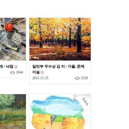
 / 낙엽
일반부 우수상 김 지 / 가을, 준케
이숲
2644
2021-11-25
2520