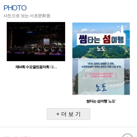
PHOTO
사진으로 보는 서초문화원
제64회 수요열린음악회 <2…
썸타는 섬여행 '노도'
+ 더 보 기