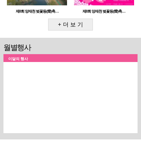
제8회 양재천 벚꽃등(燈)축…
제8회 양재천 벚꽃등(燈)축…
+ 더 보 기
월별행사
이달의 행사