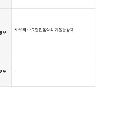
제60회 수요열린음악회 가을합창제
정보
보도
-