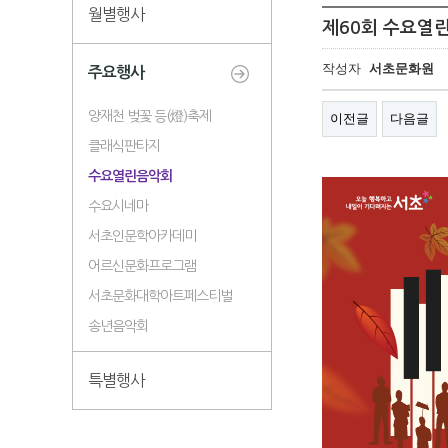
월별행사
제60회 수요열
작성자
서초문화원
주요행사
양재천 벚꽃 등(燈)축제
이전글
다음글
클래식판타지
수요열린음악회
수요시네마
서초인문학아카데미
어르신문화프로그램
서초문화대학아트페스티벌
송년음악회
특별행사