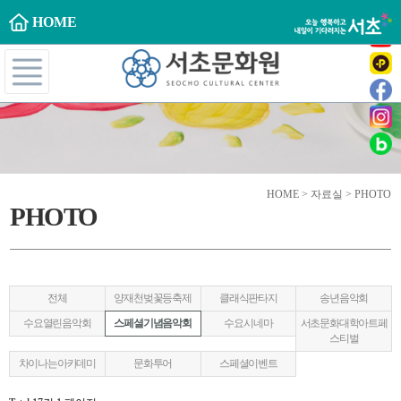
HOME
HOME > 자료실 > PHOTO
PHOTO
전체
양재천벚꽃등축제
클래식판타지
송년음악회
수요열린음악회
스페셜기념음악회
수요시네마
서초문화대학아트페
스티벌
차이나는아카데미
문화투어
스페셜이벤트