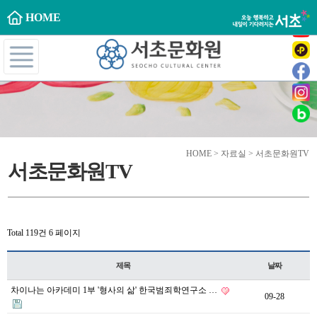
HOME
HOME > 자료실 > 서초문화원TV
서초문화원TV
Total 119건
6 페이지
제목
날짜
차이나는 아카데미 1부 '형사의 삶' 한국범죄학연구소 …
09-28